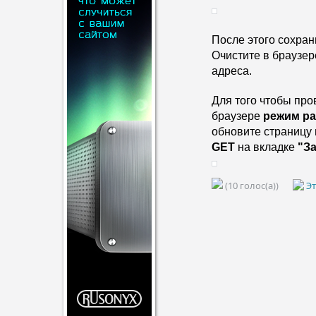
После этого сохран
Очистите в браузере
адрес
а.
Для того чтобы пров
браузере
 режим р
GET
 на вкладке 
"З
(10 голос(а))
Эт