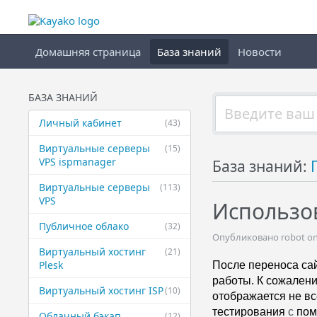
Домашняя страница
База знаний
Новости
БАЗА ЗНАНИЙ
Личный кабинет
(43)
Виртуальные ​серверы
(15)
VPS ispmanager
База знаний:
Виртуальные ​серверы
(113)
VPS
Использо
Публичное ​облако
(32)
Опубликовано robot on 
Виртуальный ​хостинг
(21)
Plesk
После переноса сай
работы. К сожалени
Виртуальный ​хостинг ISP
(10)
отображается не вс
тестирования
 с
 по
Облачный бэкап
(12)