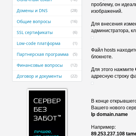
проблему, он идеал
Домены и DNS
(28)
изображений.
Общие вопросы
(16)
Для внесения измен
администратора, кл
SSL сертификаты
(6)
Low-code платформа
(1)
Файл hosts находитс
Партнерская ​программа
(5)
блокноте.
Финансовые ​вопросы
(12)
Для этого нажмите 
Договор и ​документы
(22)
адресную строку ф
В конце открывшего
Вашего нового серв
Ip domain.name
Например:
89.253.237.108 tam