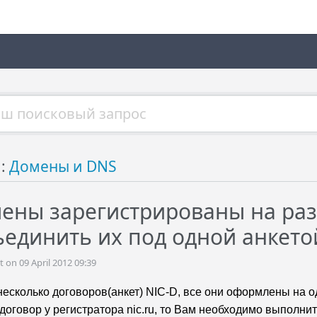
й:
Домены и DNS
ены зарегистрированы на разн
ъединить их под одной анкето
on 09 April 2012 09:39
 несколько договоров(анкет) NIC-D, все они оформлены на 
договор у регистратора nic.ru, то Вам необходимо выполн