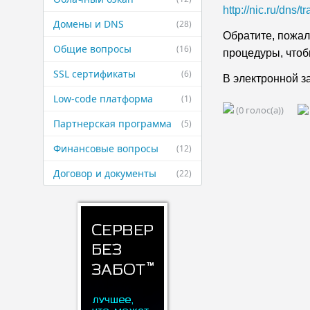
http://nic.ru/dns/t
Домены и DNS
(28)
Обратите, пожал
Общие вопросы
(16)
процедуры, что
SSL сертификаты
(6)
В электронной з
Low-code платформа
(1)
(0 голос(а))
Партнерская ​программа
(5)
Финансовые ​вопросы
(12)
Договор и ​документы
(22)