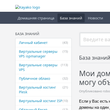
Домашняя страница
База знаний
Новости
БАЗА ЗНАНИЙ
Личный кабинет
(43)
Виртуальные ​серверы
(15)
VPS ispmanager
База знани
Виртуальные ​серверы
(113)
VPS
Мои дом
Публичное ​облако
(32)
могу об
Виртуальный ​хостинг
(21)
Опубликовано robot 
Plesk
Виртуальный ​хостинг ISP
(10)
Если у Вас есть
домены на один 
Облачный бэкап
(12)