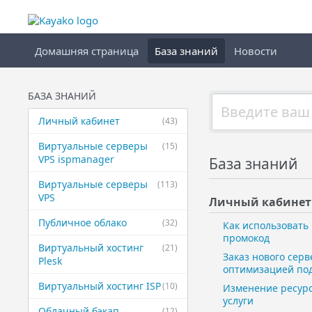
Домашняя страница
База знаний
Новости
БАЗА ЗНАНИЙ
Личный кабинет
(43)
Виртуальные ​серверы
(15)
VPS ispmanager
База знаний
Виртуальные ​серверы
(113)
VPS
Личный кабинет
Публичное ​облако
(32)
Как использовать
промокод
Виртуальный ​хостинг
(21)
Заказ нового серв
Plesk
оптимизацией по
Виртуальный ​хостинг ISP
(10)
Изменение ресур
услуги
Облачный бэкап
(12)