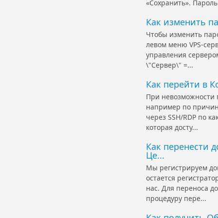
«Сохранить». Пароль
Как изменить па
Чтобы изменить паро
левом меню VPS-серв
управления сервером
\"Сервер\" =...
Как перейти в К
При невозможности п
например по причине
через SSH/RDP по ка
которая досту...
Как перенести д
Це...
Мы регистрируем дом
остается регистрато
нас. Для переноса д
процедуру пере...
Как получить О