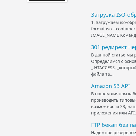
Загрузка ISO-обр
1. Загружаем iso-обра
format iso --container
IMAGE_NAME Команда 
301 редирект чер
В данной статье мы 
Определимся с осно
_.HTACCESS, _который
файла та...
Amazon S3 API
В нашем личном каб
производить типовы
возможности S3, нап
приложения или API. 
FTP бекап без п
Надёжное резервное 