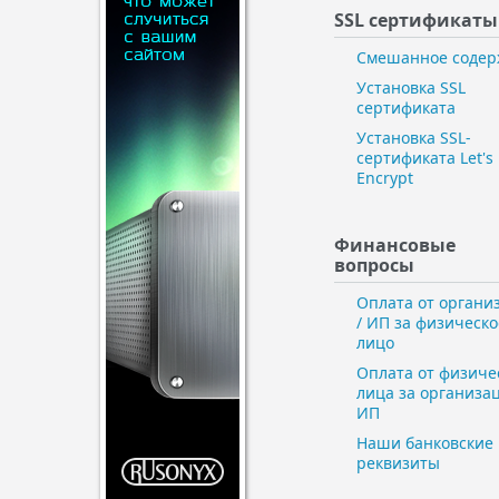
SSL сертификаты
Смешанное соде
Установка SSL
сертификата
Установка SSL-
сертификата Let's
Encrypt
Финансовые ​
вопросы
Оплата от органи
/ ИП за физическо
лицо
Оплата от физиче
лица за организа
ИП
Наши банковские
реквизиты