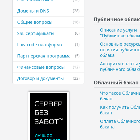
Домены и DNS
(28)
Публичное ​обла
Общие вопросы
(16)
Описание услуги
SSL сертификаты
(6)
"Публичное облак
Основные ресурс
Low-code платформа
(1)
понятия публично
облака
Партнерская ​программа
(5)
Алгоритм оплаты 
Финансовые ​вопросы
(12)
публичного облак
Договор и ​документы
(22)
Облачный бэкап
Что такое Облачн
бекап
Как получить Об
бэкап
Оплата Облачног
бэкапа