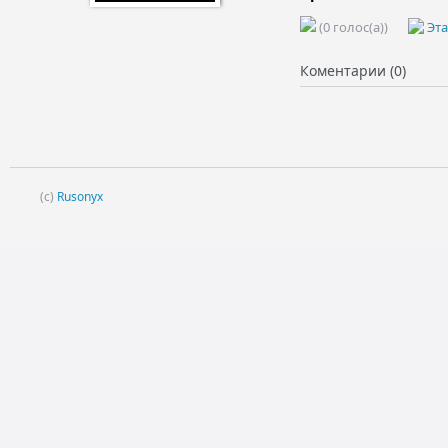
(0 голос(а))
Эта
Коментарии (0)
(c)
Rusonyx