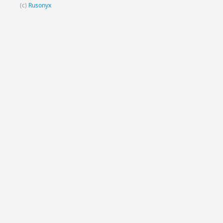
(c)
Rusonyx