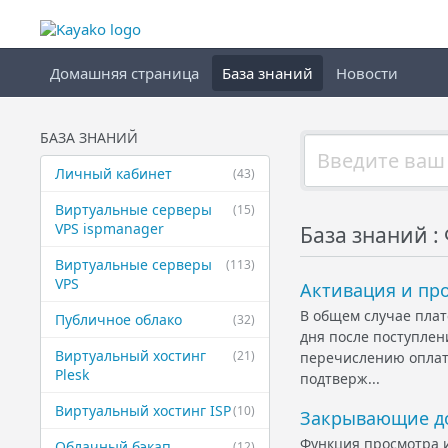
Домашняя страница
База знаний
Новости
БАЗА ЗНАНИЙ
Личный кабинет
(43)
Виртуальные ​серверы
(15)
VPS ispmanager
База знаний 
Виртуальные ​серверы
(113)
VPS
Активация и пр
В общем случае плат
Публичное ​облако
(32)
дня после поступлен
Виртуальный ​хостинг
(21)
перечислению оплаты
Plesk
подтверж...
Виртуальный ​хостинг ISP
(10)
Закрывающие д
Функция просмотра 
Облачный бэкап
(12)