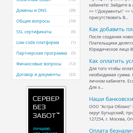
кабинете: Зайдите в
Домены и DNS
(28)
=> \"Документы\" =>
присутствовать В...
Общие вопросы
(16)
Как добавить п
SSL сертификаты
(6)
После создания ново
Low-code платформа
(1)
Плательщики делятся
Юридическое лицо В 
Партнерская ​программа
(5)
Как оплатить ус
Финансовые ​вопросы
(12)
Для того чтобы оплат
Договор и ​документы
(22)
необходимая сумма. 
личном кабинете. Ес
Для э...
Наши банковски
ООО "Астра Облако" 
округ Бутырский, про
127254, г. Москва, О
Оплата безнали