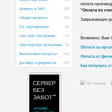
оплата производ
Домены и DNS
(28)
"Оплата по счет
Общие вопросы
(16)
Закрывающие до
SSL сертификаты
(6)
Low-code платформа
(1)
Возможно, Вам т
Партнерская ​программа
(5)
Оплата за орга
Финансовые ​вопросы
(12)
Оплата от физи
Договор и ​документы
(22)
Как получить с
(187 голос(а))