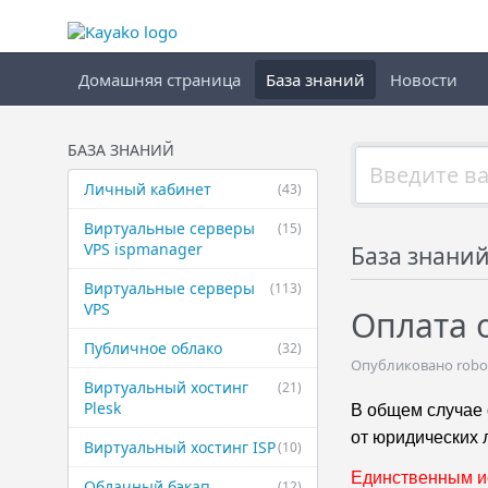
Домашняя страница
База знаний
Новости
БАЗА ЗНАНИЙ
Личный кабинет
(43)
Виртуальные ​серверы
(15)
VPS ispmanager
База знани
Виртуальные ​серверы
(113)
VPS
Оплата 
Публичное ​облако
(32)
Опубликовано robot
Виртуальный ​хостинг
(21)
Plesk
В общем случае 
от юридических 
Виртуальный ​хостинг ISP
(10)
Единственным и
Облачный бэкап
(12)