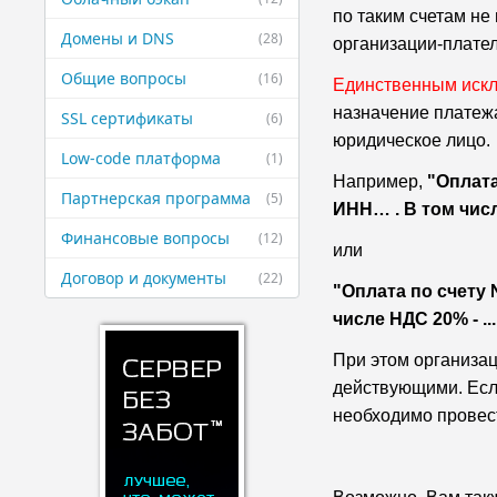
по таким счетам не
Домены и DNS
(28)
организации-плател
Общие вопросы
(16)
Единственным иск
назначение платежа
SSL сертификаты
(6)
юридическое лицо.
Low-code платформа
(1)
Например,
"Оплата
Партнерская ​программа
(5)
ИНН… . В том числе
Финансовые ​вопросы
(12)
или
Договор и ​документы
(22)
"Оплата по счету 
числе НДС 20% - ....
При этом организац
действующими. Если
необходимо провес