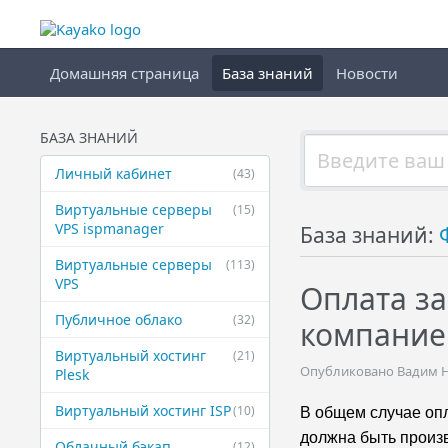
Домашняя страница
База знаний
Новости
БАЗА ЗНАНИЙ
Личный кабинет
(43)
Виртуальные ​серверы
(15)
VPS ispmanager
База знаний:
Виртуальные ​серверы
(113)
VPS
Оплата за
Публичное ​облако
(32)
компание
Виртуальный ​хостинг
(21)
Опубликовано Вадим Ни
Plesk
Виртуальный ​хостинг ISP
(10)
В общем случае опл
должна быть произв
Облачный бэкап
(12)