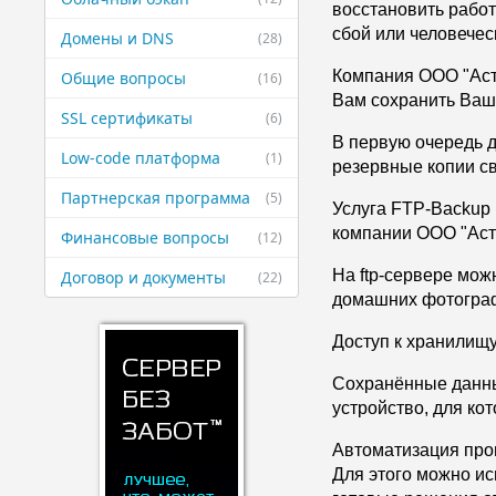
восстановить работ
сбой или человечес
Домены и DNS
(28)
Компания ООО "Астр
Общие вопросы
(16)
Вам сохранить Ваш
SSL сертификаты
(6)
В первую очередь д
Low-code платформа
(1)
резервные копии св
Партнерская ​программа
(5)
Услуга FTP-Backup 
компании ООО "Аст
Финансовые ​вопросы
(12)
На ftp-сервере мож
Договор и ​документы
(22)
домашних фотограф
Доступ к хранилищу
Сохранённые данны
устройство, для кот
Автоматизация проц
Для этого можно ис