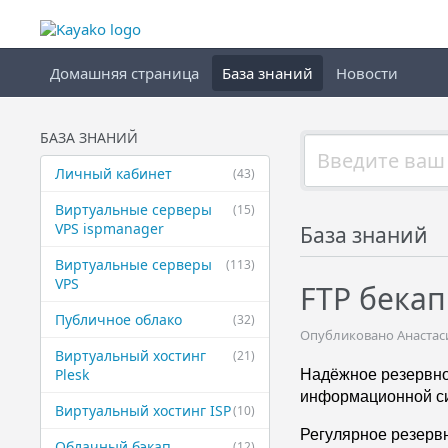
Домашняя страница
База знаний
Новости
БАЗА ЗНАНИЙ
Личный кабинет
(43)
Виртуальные ​серверы
(15)
VPS ispmanager
База знаний
Виртуальные ​серверы
(113)
VPS
FTP бекап
Публичное ​облако
(32)
Опубликовано Анастаси
Виртуальный ​хостинг
(21)
Plesk
Надёжное резервное
информационной си
Виртуальный ​хостинг ISP
(10)
Регулярное резервно
Облачный бэкап
(12)