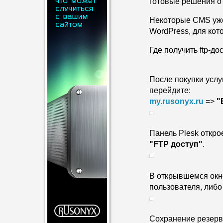
готовые решения о
Некоторые CMS уже 
WordPress, для кот
Где получить ftp-до
После покупки услуг
перейдите:
my.rusonyx.ru
 => 
"
"FTP доступ"
.
В открывшемся окн
пользователя, либо
Сохранение резервн