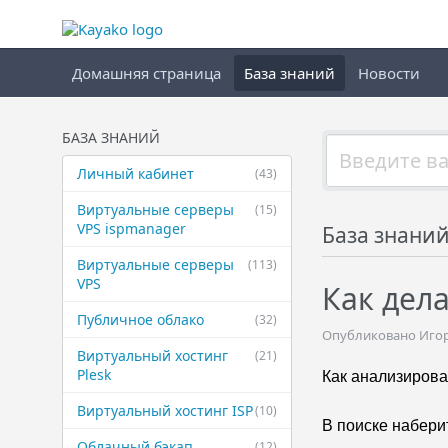
Домашняя страница
База знаний
Новости
БАЗА ЗНАНИЙ
Личный кабинет
(43)
Виртуальные ​серверы
(15)
VPS ispmanager
База знани
Виртуальные ​серверы
(113)
VPS
Как дел
Публичное ​облако
(32)
Опубликовано Игорь
Виртуальный ​хостинг
(21)
Plesk
Как анализирова
Виртуальный ​хостинг ISP
(10)
В поиске набери
Облачный бэкап
(12)