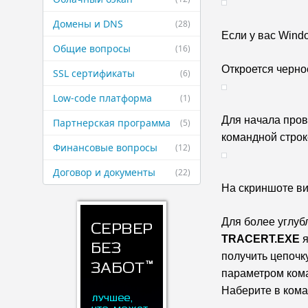
Домены и DNS
(28)
Если у вас Windo
Общие вопросы
(16)
Откроется черно
SSL сертификаты
(6)
Low-code платформа
(1)
Для начала пров
Партнерская ​программа
(5)
командной строке
Финансовые ​вопросы
(12)
Договор и ​документы
(22)
На скриншоте ви
Для более углуб
TRACERT.EXE 
получить цепочку
параметром кома
Наберите в кома