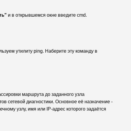
ть"
 и в открывшемся окне введите cmd.
ьзуем утилиту ping. Наберите эту команду в
. Утилита трассировки маршрута до заданного узла 
ов сетевой диагностики. Основное её назначение - 
чному узлу, имя или IP-адрес которого задаётся 