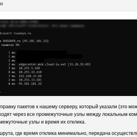
ru
равку пакетов к нашему серверу, который указали (это може
ходят через все промежуточные узлы между локальным ко
межуточные узлы и время их отклика.
шрута, где время отклика минимально, передача осуществля