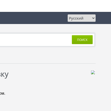
ПОИСК
вку
ом.