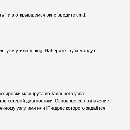
ть"
 и в открывшемся окне введите cmd.
ьзуем утилиту ping. Наберите эту команду в
. Утилита трассировки маршрута до заданного узла 
ов сетевой диагностики. Основное её назначение - 
чному узлу, имя или IP-адрес которого задаётся 