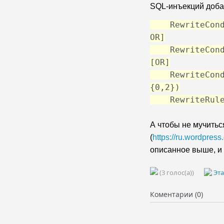
SQL-инъекций добавь
RewriteCond %
OR]
RewriteCond %
[OR]
RewriteCond %
{0,2})
RewriteRule ^
А чтобы не мучитьс
(
https://ru.wordpress
описанное выше, и
(3 голос(а))
Эта
Коментарии (0)