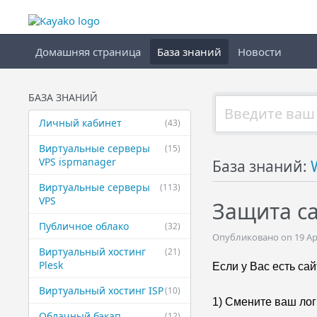
Домашняя страница
База знаний
Новости
БАЗА ЗНАНИЙ
Личный кабинет
(43)
Виртуальные ​серверы
(15)
VPS ispmanager
База знаний:
Виртуальные ​серверы
(113)
VPS
Защита са
Публичное ​облако
(32)
Опубликовано on 19 Apri
Виртуальный ​хостинг
(21)
Plesk
Если у Вас есть са
Виртуальный ​хостинг ISP
(10)
1) Смените ваш ло
Облачный бэкап
(12)