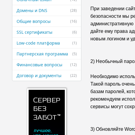
При заведении сайт
Домены и DNS
(28)
безопасности мы ре
Общие вопросы
(16)
административную п
дайте ему права ад
SSL сертификаты
(6)
новым логином и у
Low-code платформа
(1)
Партнерская ​программа
(5)
2) Необычный паро
Финансовые ​вопросы
(12)
Договор и ​документы
(22)
Необходимо исполь
Такой пароль очен
базам паролей, кот
рекомендуем исполь
сервисы могут сох
3) Обновляйте Wor