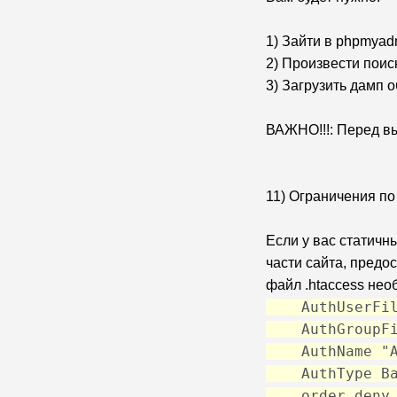
1) Зайти в phpmyad
2) Произвести поис
3) Загрузить дамп 
ВАЖНО!!!: Перед в
11) Ограничения п
Если у вас статичн
части сайта, предо
файл .htaccess нео
AuthUserFile
AuthGroupFil
AuthName "Ac
AuthType Ba
order deny,