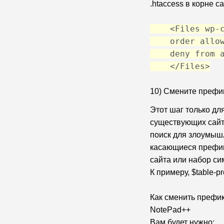
.htaccess в корне с
<Files wp-co
order allow
deny from a
</Files>
10) Смените префик
Этот шаг только для
существующих сайт
поиск для злоумышл
касающиеся префикс
сайта или набор с
К примеру, $table-pre
Как сменить префи
NotePad++
Вам будет нужно: