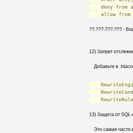
deny from a
allow from ?
??.???.???.??? - Ва
12) Запрет отслеж
Добавьте в .htacce
RewriteEngi
RewriteCond %
RewriteRule 
13) Защита от SQL
Это самая часто в