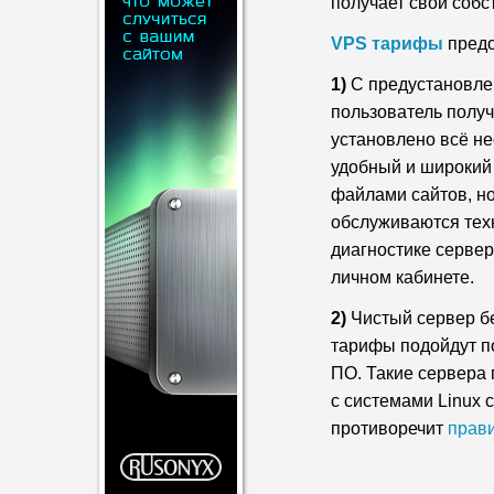
получает свой собс
VPS тарифы
предо
1)
С предустановле
пользователь получ
установлено всё не
удобный и широкий 
файлами сайтов, но
обслуживаются техн
диагностике сервер
личном кабинете.
2)
Чистый сервер бе
тарифы подойдут п
ПО. Такие сервера
с системами Linux 
противоречит
прав