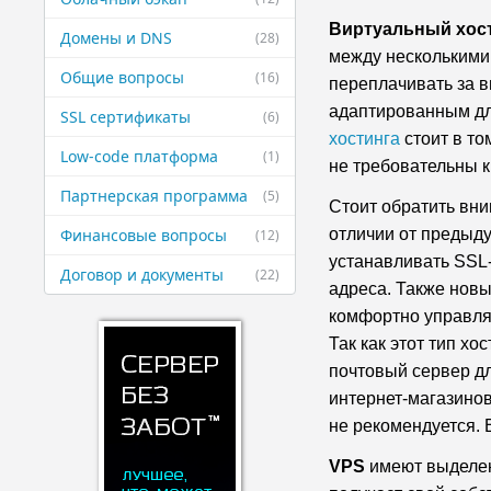
Виртуальный хос
Домены и DNS
(28)
между несколькими 
Общие вопросы
(16)
переплачивать за 
адаптированным дл
SSL сертификаты
(6)
хостинга
стоит в то
Low-code платформа
(1)
не требовательны к
Партнерская ​программа
(5)
Стоит обратить вни
Финансовые ​вопросы
отличии от предыду
(12)
устанавливать SSL-
Договор и ​документы
(22)
адреса. Также нов
комфортно управлят
Так как этот тип хо
почтовый сервер дл
интернет-магазино
не рекомендуется. 
VPS
имеют выделен