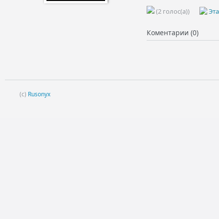
(2 голос(а))
Эта
Коментарии (0)
(c)
Rusonyx