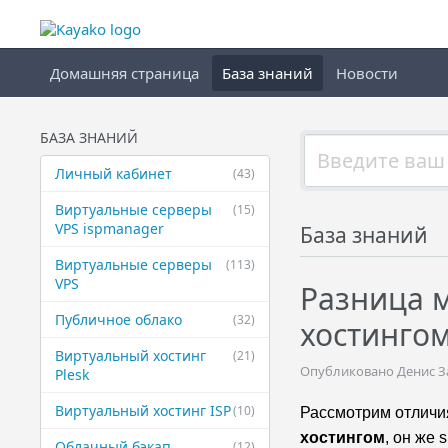
Домашняя страница
База знаний
Новости
БАЗА ЗНАНИЙ
Личный кабинет
(43)
Виртуальные ​серверы
(15)
VPS ispmanager
База знаний
Виртуальные ​серверы
(113)
VPS
Разница 
Публичное ​облако
(32)
хостинго
Виртуальный ​хостинг
(21)
Опубликовано Денис Зав
Plesk
Виртуальный ​хостинг ISP
(10)
Рассмотрим отлич
хостингом
, он же 
Облачный бэкап
(12)