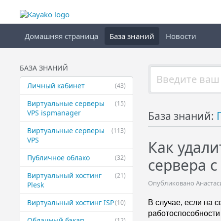
Домашняя страница
База знаний
Новости
БАЗА ЗНАНИЙ
Личный кабинет
(43)
Виртуальные ​серверы
(15)
VPS ispmanager
База знаний:
Виртуальные ​серверы
(113)
VPS
Как удал
Публичное ​облако
(32)
сервера с
Виртуальный ​хостинг
(21)
Опубликовано Анастасия
Plesk
Виртуальный ​хостинг ISP
(10)
В случае, если на 
работоспособности 
Облачный бэкап
(12)