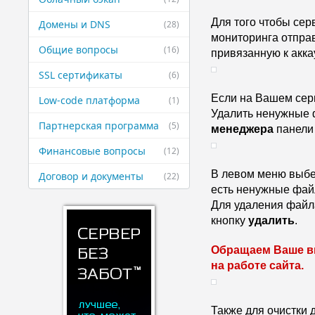
Для того чтобы сер
Домены и DNS
(28)
мониторинга отправ
Общие вопросы
(16)
привязанную к акка
SSL сертификаты
(6)
Если на Вашем серв
Low-code платформа
(1)
Удалить ненужные 
Партнерская ​программа
(5)
менеджера
 панели
Финансовые ​вопросы
(12)
В левом меню выбер
Договор и ​документы
(22)
есть ненужные фай
Для удаления файл
кнопку 
удалить
.
Обращаем Ваше вн
на работе сайта.
Также для очистки 