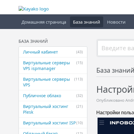
Домашняя страница
База знаний
Новости
БАЗА ЗНАНИЙ
Личный кабинет
(43)
Виртуальные ​серверы
(15)
VPS ispmanager
База знани
Виртуальные ​серверы
(113)
VPS
Настрой
Публичное ​облако
(32)
Опубликовано Andrey
Виртуальный ​хостинг
(21)
Plesk
Настройки польз
Виртуальный ​хостинг ISP
(10)
Облачный бэкап
(12)