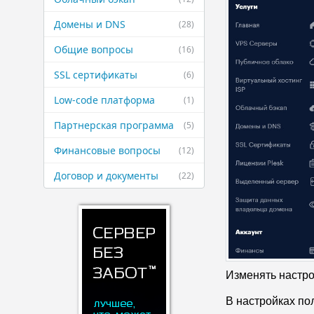
Домены и DNS
(28)
Общие вопросы
(16)
SSL сертификаты
(6)
Low-code платформа
(1)
Партнерская ​программа
(5)
Финансовые ​вопросы
(12)
Договор и ​документы
(22)
Изменять настро
В настройках по