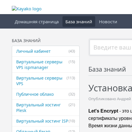
Домашняя страница
База знаний
Новости
БАЗА ЗНАНИЙ
Личный кабинет
(43)
Виртуальные ​серверы
(15)
VPS ispmanager
База знаний
Виртуальные ​серверы
(113)
VPS
Установка
Публичное ​облако
(32)
Опубликовано Андрей М
Виртуальный ​хостинг
(21)
Plesk
Let's Encrypt
- это
сертификаты уровн
Виртуальный ​хостинг ISP
(10)
Время жизни данны
Облачный бэкап
(12)