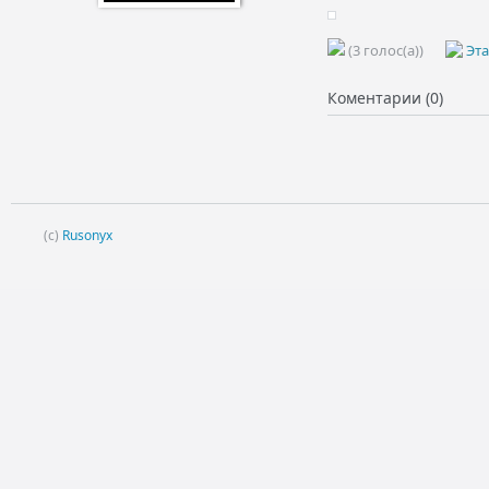
(3 голос(а))
Эта
Коментарии (0)
(c)
Rusonyx