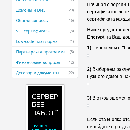
Начиная с версии 1
Домены и DNS
(28)
сертификатов чере
сертификата каждые
Общие вопросы
(16)
Ниже предоставлен
SSL сертификаты
(6)
Encrypt
на Ваш до
Low-code платформа
(1)
1)
Переходим в
"П
Партнерская ​программа
(5)
Финансовые ​вопросы
(12)
2)
Выбираем разде
Договор и ​документы
(22)
нужного домена н
3)
В открывшемся о
Если эта кнопка от
перейдите в разде