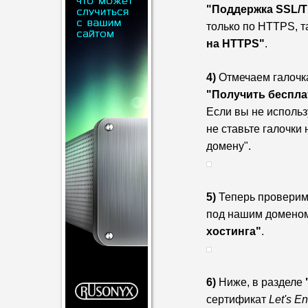
"Поддержка SSL/
только по HTTPS, т
на HTTPS"
.
4)
Отмечаем галочк
"Получить беспла
Если вы не использ
не ставьте галочки
домену".
5)
Теперь проверим
под нашим доменом
хостинга"
.
6)
Ниже, в разделе
сертификат
Let's En