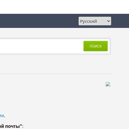
ПОИСК
ии
.
ой почты"
: