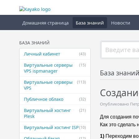
Домашняя страница
База знаний
Новости
БАЗА ЗНАНИЙ
Личный кабинет
(43)
Виртуальные ​серверы
(15)
VPS ispmanager
База знани
Виртуальные ​серверы
(113)
VPS
Создани
Публичное ​облако
(32)
Опубликовано Петр 
Виртуальный ​хостинг
(21)
Plesk
Для создания по
Как это сделать
Виртуальный ​хостинг ISP
(10)
1)
Переходим во
Облачный бэкап
(12)