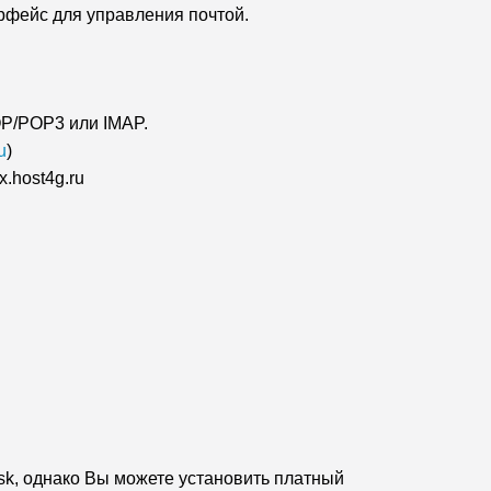
рфейс для управления почтой.
OP/POP3 или IMAP.
u
)
.host4g.ru
sk, однако Вы можете
установить
платный