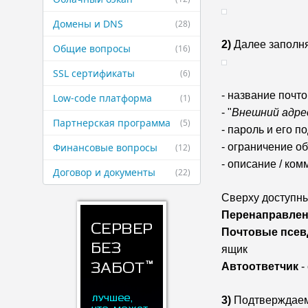
Домены и DNS
(28)
2)
Далее заполн
Общие вопросы
(16)
SSL сертификаты
(6)
- название почт
Low-code платформа
(1)
- "
Внешний адре
Партнерская ​программа
(5)
- пароль и его 
Финансовые ​вопросы
- ограничение о
(12)
- описание / ко
Договор и ​документы
(22)
Сверху доступны
Перенаправлен
Почтовые псе
ящик
Автоответчик
-
3)
Подтверждаем 