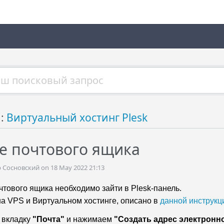
й:
Виртуальный хостинг Plesk
е почтового ящика
Сосновский on 18 May 2022 21:13
чтового ящика необходимо зайти в Plesk-панель.
 на VPS и Виртуальном хостинге, описано в
данной инструкц
 вкладку
"Почта"
и нажимаем
"Создать адрес электронн