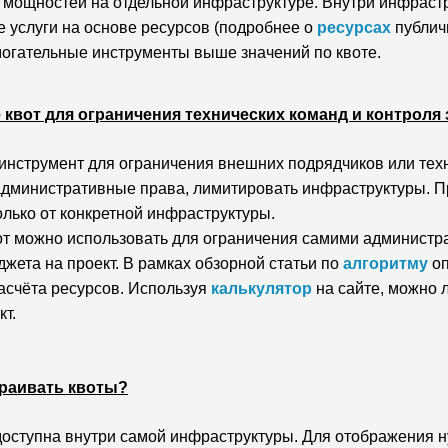
мощностей на отдельной инфраструктуре. Внутри инфрастр
 услуги на основе ресурсов (подробнее о
ресурсах
публич
огательные инструменты выше значений по квоте.
квот для ограничения технических команд и контроля 
 инструмент для ограничения внешних подрядчиков или тех
дминистративные права, лимитировать инфраструктуры. Пр
лько от конкретной инфраструктуры.
от можно использовать для ограничения самими админист
жета на проект. В рамках обзорной статьи по
алгоритму
о
асчёта ресурсов. Используя
калькулятор
на сайте, можно 
кт.
траивать квоты?
доступна внутри самой инфраструктуры. Для отображения ну