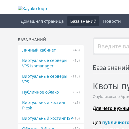
Домашняя страница
База знаний
Новости
БАЗА ЗНАНИЙ
Личный кабинет
(43)
Виртуальные ​серверы
(15)
VPS ispmanager
База знани
Виртуальные ​серверы
(113)
VPS
Квоты п
Публичное ​облако
(32)
Опубликовано Артем 
Виртуальный ​хостинг
(21)
Plesk
Для чего нужны
Виртуальный ​хостинг ISP
(10)
Для
публичного
Облачный бэкап
(12)