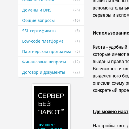
вычислительных 
вспомогательные
Домены и DNS
(28)
серверы и вспом
Общие вопросы
(16)
SSL сертификаты
(6)
Использование 
Low-code платформа
(1)
Квота - удобный
Партнерская ​программа
(5)
которые имеют а
Финансовые ​вопросы
выданы права то
(12)
Возможности кв
Договор и ​документы
(22)
выделенного бюд
описали схему р
конкретный прое
Где можно нас
Настройка квот 