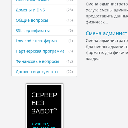
Смена администратор
Домены и DNS
Услуга смены админ
(28)
предоставить данные
Общие вопросы
(16)
физическ...
SSL сертификаты
(6)
Смена админист
Смена администратор
Low-code платформа
(1)
Для смены админист
Партнерская ​программа
(5)
формате: для физич
владе...
Финансовые ​вопросы
(12)
Договор и ​документы
(22)