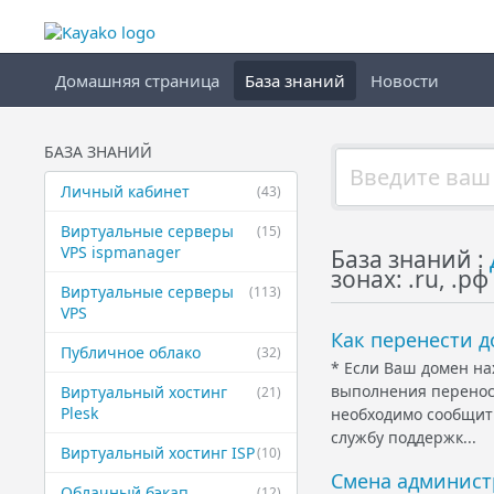
Домашняя страница
База знаний
Новости
БАЗА ЗНАНИЙ
Личный кабинет
(43)
Виртуальные ​серверы
(15)
VPS ispmanager
База знаний :
зонах: .ru, .рф
Виртуальные ​серверы
(113)
VPS
Как перенести д
Публичное ​облако
(32)
* Если Ваш домен на
выполнения переноса
Виртуальный ​хостинг
(21)
Plesk
необходимо сообщит
службу поддержк...
Виртуальный ​хостинг ISP
(10)
Смена администр
Облачный бэкап
(12)