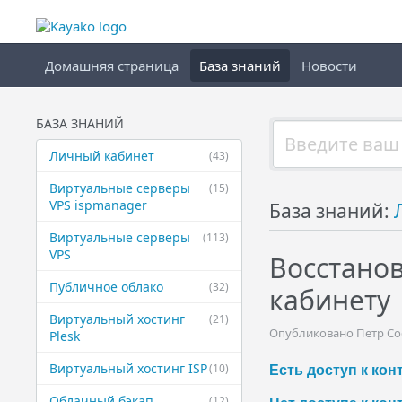
Домашняя страница
База знаний
Новости
БАЗА ЗНАНИЙ
Личный кабинет
(43)
Виртуальные ​серверы
(15)
VPS ispmanager
База знаний:
Виртуальные ​серверы
(113)
VPS
Восстанов
Публичное ​облако
(32)
кабинету
Виртуальный ​хостинг
(21)
Опубликовано Петр Сос
Plesk
Виртуальный ​хостинг ISP
(10)
Есть доступ к кон
Облачный бэкап
(12)