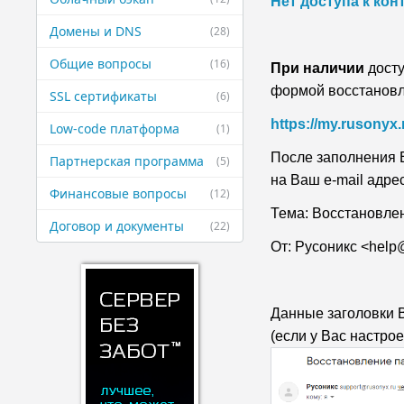
Нет доступа к кон
Домены и DNS
(28)
Общие вопросы
(16)
При наличии
досту
формой восстановл
SSL сертификаты
(6)
https://my.rusonyx.
Low-code платформа
(1)
После заполнения E
Партнерская ​программа
(5)
на Ваш e-mail адре
Финансовые ​вопросы
(12)
Тема: Восстановле
Договор и ​документы
(22)
От: Русоникс <help
Данные заголовки 
(если у Вас настро