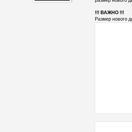
размер нового д
!!! ВАЖНО !!!
Размер нового д