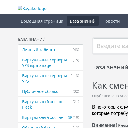
Домашняя страница
База знаний
Новости
БАЗА ЗНАНИЙ
Личный кабинет
(43)
Виртуальные ​серверы
(15)
VPS ispmanager
База знани
Виртуальные ​серверы
(113)
VPS
Как сме
Публичное ​облако
(32)
Опубликовано Анаста
Виртуальный ​хостинг
(21)
Plesk
В некоторых слу
которые потребу
Виртуальный ​хостинг ISP
(10)
Разм
Внимание!
Облачный бэкап
(12)