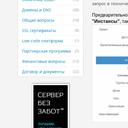
запрос в технич
Домены и DNS
(28)
Предварительно 
Общие вопросы
(16)
"Инстансы"
, т
SSL сертификаты
(6)
Low-code платформа
(1)
Партнерская ​программа
(5)
Финансовые ​вопросы
(12)
Договор и ​документы
(22)