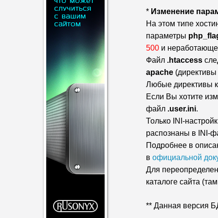
*
Изменение парам
На этом типе хости
параметры
php_fla
500
и неработающем
Файл
.htaccess
сле
apache
(директивы R
Любые директивы к
Если Вы хотите изм
файл
.user.ini
.
Только INI-настрой
распознаны в INI-фай
Подробнее в описа
в
официальной док
Для переопределен
каталоге сайта (та
** Данная версия Б