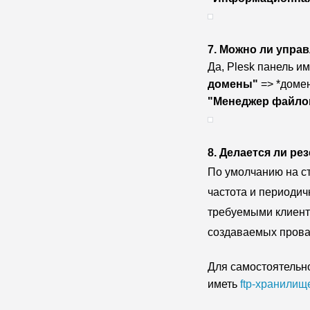
7. Можно ли упра
Да, Plesk панель и
домены"
=> *доме
"Менеджер файло
8. Делается ли ре
По умолчанию
на с
частота и периодич
требуемыми клиент
создаваемых прова
Для самостоятельн
иметь
ftp-хранилищ