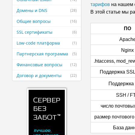
тарифов
на нашем 
Домены и DNS
(28)
В этой статье мы р
Общие вопросы
(16)
ПО
SSL сертификаты
(6)
Apach
Low-code платформа
(1)
Nginx
Партнерская ​программа
(5)
.htaccess, mod_rewr
Финансовые ​вопросы
(12)
Поддержка SSL
Договор и ​документы
(22)
Поддержка
SSH / F
число почтовы
размер почтовог
База дан