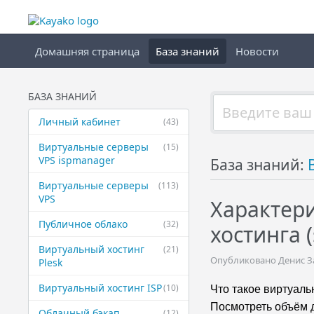
Домашняя страница
База знаний
Новости
БАЗА ЗНАНИЙ
Личный кабинет
(43)
Виртуальные ​серверы
(15)
VPS ispmanager
База знаний:
Виртуальные ​серверы
(113)
VPS
Характер
Публичное ​облако
(32)
хостинга (
Виртуальный ​хостинг
(21)
Опубликовано Денис Зав
Plesk
Виртуальный ​хостинг ISP
(10)
Что такое виртуаль
Посмотреть объём 
Облачный бэкап
(12)