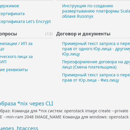
держимое
Инструкция по созданию
развертыванию платформы Scala
 сертификата
облаке Rusonyx
сертификата Let's Encrypt
вопросы
Договор и ​документы
(12)
низации / ИП за
Примерный текст запроса о пер
цо
прав от одного Юр.лица - другом
Юр.лицу
ческого лица за
 ИП
Переоформление договора на др
лицо (Смена плательщика)
ие реквизиты
Примерный текст запроса о пер
прав от Юр.лица - Физ.лицу
образа *nix через CLI
браз: Команда для *nix систем: openstack image create --private --d
ZE --min-ram 2048 IMAGE_NAME Команда для windows: openstack 
через .htaccess