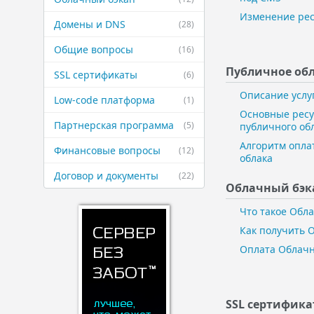
Изменение рес
Домены и DNS
(28)
Общие вопросы
(16)
Публичное ​об
SSL сертификаты
(6)
Описание услу
Low-code платформа
(1)
Основные ресу
Партнерская ​программа
(5)
публичного об
Алгоритм опла
Финансовые ​вопросы
(12)
облака
Договор и ​документы
(22)
Облачный бэк
Что такое Обл
Как получить 
Оплата Облачн
SSL сертифик