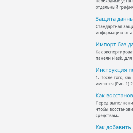
необходимо устан
отдельный графич
Защита данны
Стандартная защи
информацию от ап
Импорт баз 
Как экспортирова
панели Plesk. Для
Инструкция по
1. После того, ка
имеются (Рис. 1)
Как восстанов
Перед выполнение
чтобы восстанови
средствам...
Как добавить