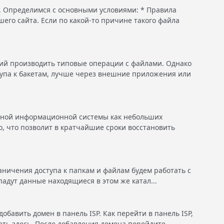
. Определимся с основными условиями: * Правила
его сайта. Если по какой-то причине такого файла
ий производить типовые операции с файлами. Однако
тупа к бакетам, лучше через внешние приложения или
ёжной информационной системы как небольших
о, что позволит в кратчайшие сроки восстановить
раничения доступа к папкам и файлам будем работать с
падут данные находящиеся в этом же катал...
добавить домен в панель ISP. Как перейти в панель ISP,
ать здесь. После добавления домена перейдите...