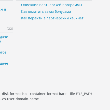
Описание партнерской программы
xi в
Как оплатить заказ бонусами
Как перейти в партнерский кабинет
(22)
едаче
у
угое
едаче
isk-format iso --container-format bare --file FILE_PATH -
--os-user-domain-name...