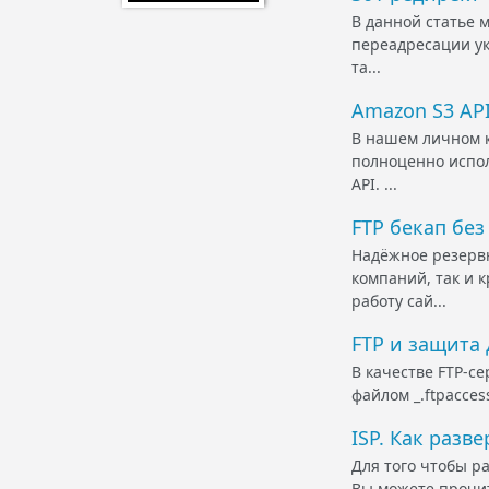
В данной статье 
переадресации ук
та...
Amazon S3 AP
В нашем личном 
полноценно испол
API. ...
FTP бекап без
Надёжное резерв
компаний, так и 
работу сай...
FTP и защита
В качестве FTP-с
файлом _.ftpacces
ISP. Как разв
Для того чтобы ра
Вы можете прочит