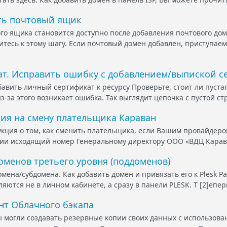
ать почтовый ящик
го ящика становится доступно после добавления почтового до
итесь к этому шагу. Если почтовый домен добавлен, приступаем
ат. Исправить ошибку с добавлением/выпиской се
бавить личный сертификат к ресурсу Проверьте, стоит ли пуста
з-за этого возникает ошибка. Так выглядит цепочка с пустой ст
ния на смену плательщика Караван
кция о том, как сменить плательщика, если Вашим провайдером
ии исходящий номер Генеральному директору ООО «ВДЦ Караван
оменов третьего уровня (поддоменов)
ена/субдомена. Как добавить домен и привязать его к Plesk Pan
ются не в личном кабинете, а сразу в панели PLESK. Т [2]епер
ент Облачного бэкапа
ы могли создавать резервные копии своих данных с использова