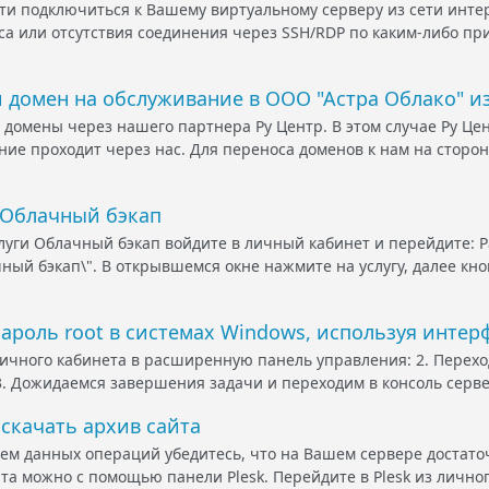
и подключиться к Вашему виртуальному серверу из сети интер
са или отсутствия соединения через SSH/RDP по каким-либо пр
 домен на обслуживание в ООО "Астра Облако" из 
домены через нашего партнера Ру Центр. В этом случае Ру Цен
ние проходит через нас. Для переноса доменов к нам на сторо
 Облачный бэкап
луги Облачный бэкап войдите в личный кабинет и перейдите: Р
ный бэкап\". В открывшемся окне нажмите на услугу, далее кноп
ароль root в системах Windows, используя интерф
личного кабинета в расширенную панель управления: 2. Перехо
3. Дожидаемся завершения задачи и переходим в консоль сервер
 скачать архив сайта
м данных операций убедитесь, что на Вашем сервере достаточ
та можно с помощью панели Plesk. Перейдите в Plesk из личного