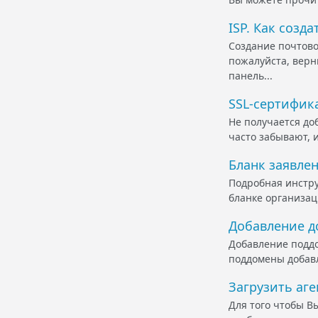
ISP. Как созд
Создание почтово
пожалуйста, верн
панель...
SSL-сертифик
Не получается до
часто забывают, и
Бланк заявле
Подробная инстру
бланке организац
Добавление д
Добавление поддом
поддомены добавля
Загрузить аг
Для того чтобы В