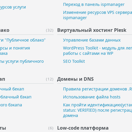
Переход в панель ispmanager
урсов услуги
Изменение ресурсов VPS сервера
ispmanager
лако
Виртуальный ​хостинг Plesk
(32)
ги "Публичное облако"
Управление базами данных
рсы и понятия
WordPress Toolkit - модуль для ле
лака
работы с сайтами на WP
ты услуги публичного
SEO Toolkit
ап
Домены и DNS
(12)
ачный бекап
Правила регистрации доменов .R
Облачный бэкап
Использование файла hosts
ого бэкапа
Как пройти идентификацию(уста
status: VERIFIED) после регистра
домена
аты
Low-code платформа
(6)