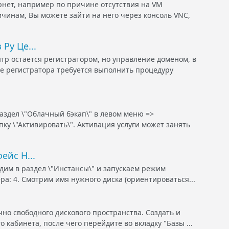
нет, например по причине отсутствия на VM
ичинам, Вы можете зайти на него через консоль VNC,
Ру Це...
тр остается регистратором, но управление доменом, в
не регистратора требуется выполнить процедуру
аздел \"Облачный бэкап\" в левом меню =>
ку \"Активировать\". Активация услуги может занять
ейс H...
дим в раздел \"Инстансы\" и запускаем режим
а: 4. Смотрим имя нужного диска (ориентироваться...
но свободного дискового пространства. Создать и
 кабинета, после чего перейдите во вкладку "Базы ...