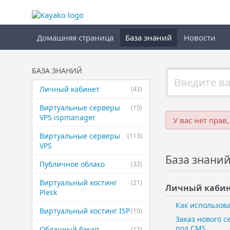
Домашняя страница
База знаний
Новости
БАЗА ЗНАНИЙ
Личный кабинет
(43)
Виртуальные ​серверы
(15)
VPS ispmanager
У вас нет прав
Виртуальные ​серверы
(113)
VPS
База знани
Публичное ​облако
(32)
Виртуальный ​хостинг
(21)
Личный кабин
Plesk
Как использов
Виртуальный ​хостинг ISP
(10)
Заказ нового 
под CMS
Облачный бэкап
(12)