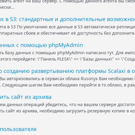
овить агент на Ваш сервер. С помощью данного агента Вы см
ески...
х в S3: стандартные и дополнительные возможно
та в S3 По умолчанию все данные в S3 автоматически реплици
паратных сбоев и обеспечивает её доступность без дополнител
данных с помощью phpMyAdmin
ть базу данных с помощью phpMyAdmin написано тут. Для импо
 этого перейдите: \"Панель PLESK\" => \"Базы данных\" => \"Созд
 созданию развертыванию платформы Scalaxi в об
к Вы авторизовались в сервисах облака Rusonyx Вам необходимо
 2. Следующим шагом Вам необходимо перейти в то облако, в рам
ить сайт из архива
м данных операций убедитесь, что на вашем сервере достаточн
ть сайт из архива, необходимо загрузить резервную копию в к
 пользователя