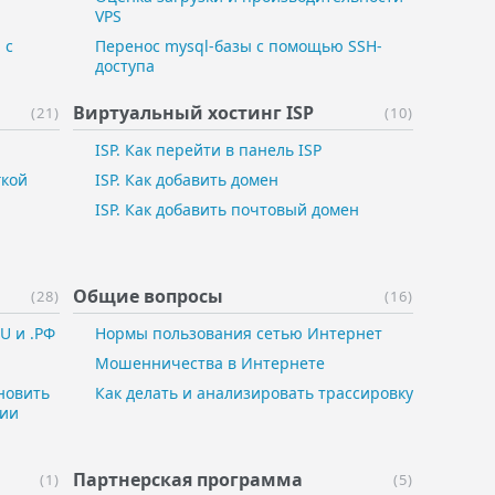
VPS
 с
Перенос mysql-базы с помощью SSH-
доступа
Виртуальный ​хостинг ISP
(21)
(10)
ISP. Как перейти в панель ISP
гкой
ISP. Как добавить домен
ISP. Как добавить почтовый домен
Общие вопросы
(28)
(16)
U и .РФ
Нормы пользования сетью Интернет
Мошенничества в Интернете
новить
Как делать и анализировать трассировку
ции
Партнерская ​программа
(1)
(5)