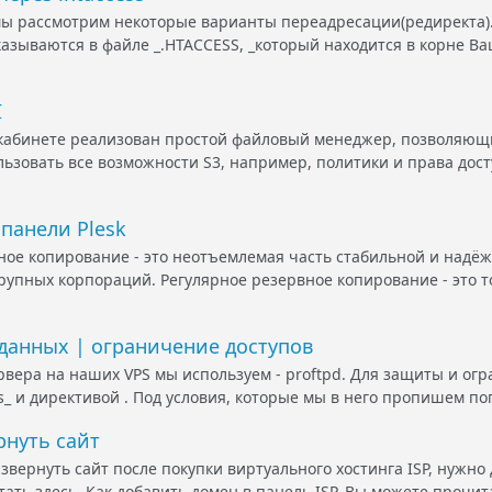
мы рассмотрим некоторые варианты переадресации(редиректа)
азываются в файле _.HTACCESS, _который находится в корне Ваш
I
кабинете реализован простой файловый менеджер, позволяющ
ьзовать все возможности S3, например, политики и права дос
 панели Plesk
ное копирование - это неотъемлемая часть стабильной и над
крупных корпораций. Регулярное резервное копирование - это т
 данных | ограничение доступов
ервера на наших VPS мы используем - proftpd. Для защиты и ог
s_ и директивой . Под условия, которые мы в него пропишем по
ернуть сайт
звернуть сайт после покупки виртуального хостинга ISP, нужно 
ать здесь. Как добавить домен в панель ISP, Вы можете прочит